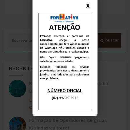
X
RECENTES
Brigada Especial Combate Incêndio
Baterias de Litio
Escola Credenciada pelo
CBMSC Conforme Processo...
Formação de Operadores de gruas
(Guindastes torre)