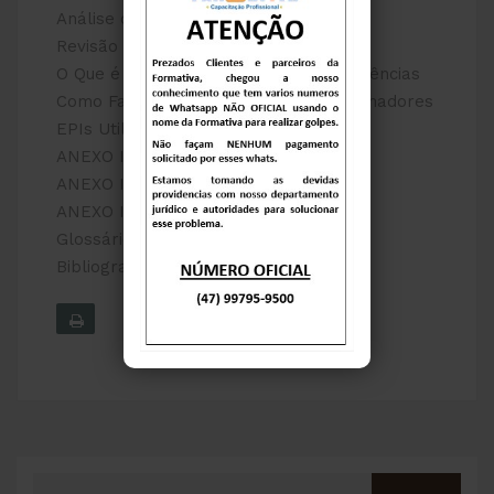
Análise de Riscos e Perigos
Revisão das Análises de Riscos
O Que é o Plano de Resposta a Emergências
Como Fazer a Capacitação dos Trabalhadores
EPIs Utilizados
ANEXO I
ANEXO II
ANEXO III
Glossário
Bibliografia/Links Recomendados