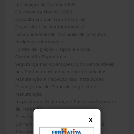
Introdução da Norma NR20
Objetivos da Norma NR20
Capacitação dos Trabalhadores
O que são Líquidos Inflamáveis?
Riscos envolvendo manuseio de produtos
perigosos inflamáveis
Fontes de Ignição - Tipos e Riscos
Combustão Espontânea
Segurança nas Operações com Combustíveis
nos Postos de Abastecimento de Veículos
Manutenção e Inspeção das Instalações
Cronograma do Plano de Inspeção e
Manutenção
Inspeção em Segurança e Saúde no Ambiente
de Trabalho
Prevenção e Controle de Vazamentos,
X
Derramamentos, Incêndios, Explosões e
Emissões Fugitivas